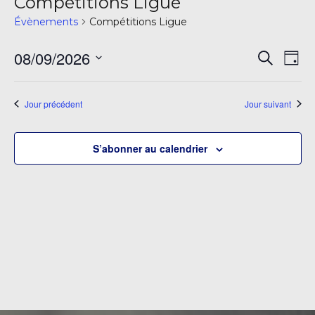
Compétitions Ligue
Évènements
Compétitions Ligue
Rech
Na
08/09/2026
Recherch
Jour
de
et
Sélectionnez
vu
une
navi
Jour précédent
Jour suivant
date.
É
de
S’abonner au calendrier
vues
Évè