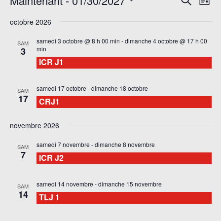
Rech
Maintenant
 - 
01/30/2027
Liste
de
et
Sélectionnez
octobre 2026
vu
une
navi
date.
É
samedi 3 octobre @ 8 h 00 min
-
dimanche 4 octobre @ 17 h 00
SAM
de
min
3
ICR J1
vues
Évè
samedi 17 octobre
-
dimanche 18 octobre
SAM
17
CRJ1
novembre 2026
samedi 7 novembre
-
dimanche 8 novembre
SAM
7
ICR J2
samedi 14 novembre
-
dimanche 15 novembre
SAM
14
TLJ 1