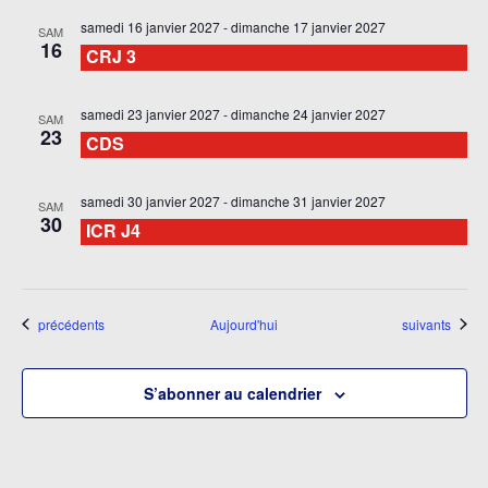
samedi 16 janvier 2027
-
dimanche 17 janvier 2027
SAM
16
CRJ 3
samedi 23 janvier 2027
-
dimanche 24 janvier 2027
SAM
23
CDS
samedi 30 janvier 2027
-
dimanche 31 janvier 2027
SAM
30
ICR J4
Évènements
Évènements
précédents
Aujourd'hui
suivants
S’abonner au calendrier