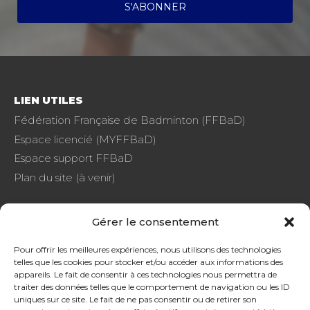
LIEN UTILES
Fédération Française de Badminton (FFBaD)
Espace licencié (MYFFBaD)
Espace support FFBaD
Plan du site (à venir)
Gérer le consentement
FAQ
Pour offrir les meilleures expériences, nous utilisons des technologies
telles que les cookies pour stocker et/ou accéder aux informations des
CGU
appareils. Le fait de consentir à ces technologies nous permettra de
Protection de données
traiter des données telles que le comportement de navigation ou les ID
uniques sur ce site. Le fait de ne pas consentir ou de retirer son