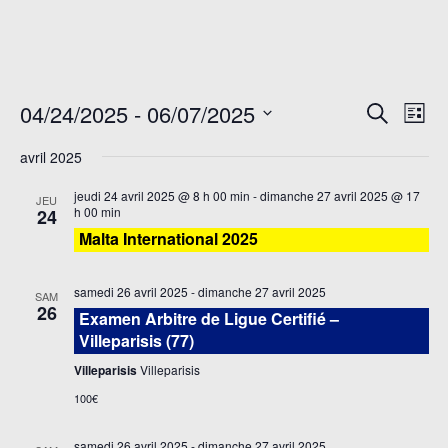
Rech
Na
04/24/2025
 - 
06/07/2025
Recherch
Liste
de
et
Sélectionnez
avril 2025
vu
une
navi
date.
É
jeudi 24 avril 2025 @ 8 h 00 min
-
dimanche 27 avril 2025 @ 17
JEU
de
h 00 min
24
Malta International 2025
vues
Évè
samedi 26 avril 2025
-
dimanche 27 avril 2025
SAM
26
Examen Arbitre de Ligue Certifié –
Villeparisis (77)
Villeparisis
Villeparisis
100€
samedi 26 avril 2025
-
dimanche 27 avril 2025