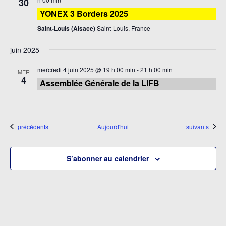
30
YONEX 3 Borders 2025
Saint-Louis (Alsace)
Saint-Louis, France
juin 2025
mercredi 4 juin 2025 @ 19 h 00 min
-
21 h 00 min
MER
4
Assemblée Générale de la LIFB
Évènements
Évènements
précédents
Aujourd'hui
suivants
S’abonner au calendrier