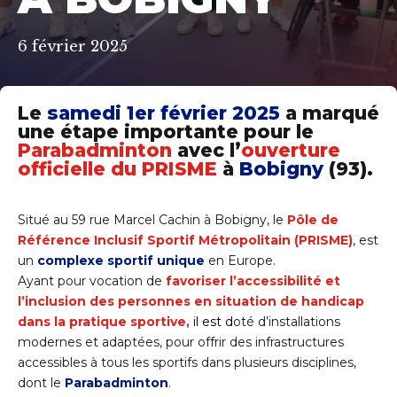
6 février 2025
Le
samedi 1er février 2025
a marqué
une étape importante pour le
Parabadminton
avec l’
ouverture
officielle du PRISME
à
Bobigny
(93).
Situé au 59 rue Marcel Cachin à Bobigny, le
Pôle de
Référence Inclusif Sportif Métropolitain (PRISME)
, est
un
complexe sportif unique
en Europe.
Ayant pour vocation de
favoriser l’accessibilité et
l’inclusion des personnes en situation de handicap
dans la pratique sportive,
il est
d
oté d’installations
modernes et adaptées, pour offrir des infrastructures
accessibles à tous les sportifs dans plusieurs disciplines,
dont le
Parabadminton
.