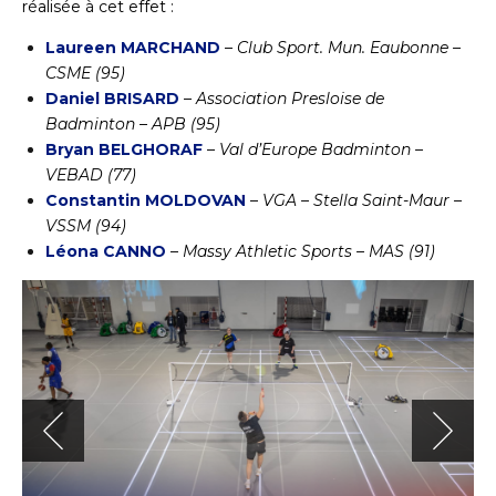
réalisée à cet effet :
Laureen MARCHAND
–
Club Sport. Mun. Eaubonne –
CSME (95)
Daniel BRISARD
–
Association Presloise de
Badminton – APB (95)
Bryan BELGHORAF
–
Val d’Europe Badminton –
VEBAD (77)
Constantin MOLDOVAN
–
VGA – Stella Saint-Maur –
VSSM (94)
Léona CANNO
–
Massy Athletic Sports – MAS (91)