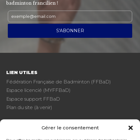
badminton francilien !
LIEN UTILES
Fédération Française de Badminton (FFBaD)
Espace licencié (MYFFBaD)
Espace support FFBaD
Plan du site (à venir)
Gérer le consentement
FAQ