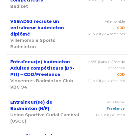
compétiteurs
Publié il y a 3 semaines
Badiset
VSBAD93 recrute un
Villemomble
entraîneur badminton
CDD
diplômé
Publié il y a 4 semaines
Villemomble Sports
Badminton
Entraîneur(e) badminton –
INSEP (Paris 12 / Bois de
Adultes compétiteurs (D7-
Vincennes)
P11) – CDD/Freelance
CDD
Vincennes Badminton Club -
Publié il y a 4 semaines
VBC 94
Entraîneur(se) de
Paris 19ème
Badminton (H/F)
Freelance
Union Sportive Curial Cambrai
Publié il y a 1 mois
(USCC)