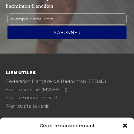
badminton francilien !
LIEN UTILES
Fédération Française de Badminton (FFBaD)
Espace licencié (MYFFBaD)
Espace support FFBaD
Plan du site (à venir)
Gérer le consentement