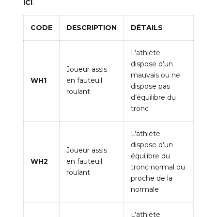
ICI
.
CODE
DESCRIPTION
DÉTAILS
L’athlète
dispose d’un
Joueur assis
mauvais ou ne
WH1
en fauteuil
dispose pas
roulant
d’équilibre du
tronc
L’athlète
dispose d’un
Joueur assis
équilibre du
WH2
en fauteuil
tronc normal ou
roulant
proche de la
normale
L’athlète