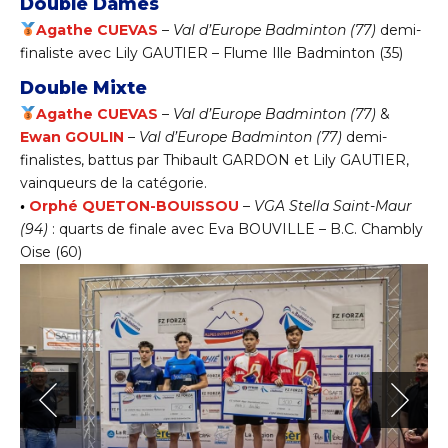
Double Dames
Agathe CUEVAS
–
Val d’Europe Badminton (77)
demi-
finaliste avec Lily GAUTIER – Flume Ille Badminton (35)
Double Mixte
Agathe CUEVAS
–
Val d’Europe Badminton (77)
&
Ewan GOULIN
–
Val d’Europe Badminton (77)
demi-
finalistes, battus par Thibault GARDON et Lily GAUTIER,
vainqueurs de la catégorie.
•
Orphé QUETON-BOUISSOU
–
VGA Stella Saint-Maur
(94)
: quarts de finale avec Eva BOUVILLE – B.C. Chambly
Oise (60)