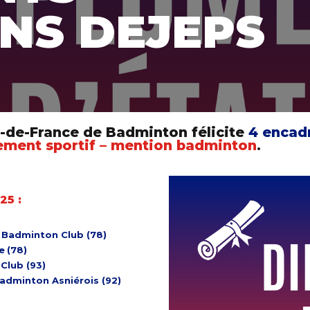
ENS DEJEPS
Île-de-France de Badminton félicite
4 encadr
ment sportif – mention badminton
.
25 :
t Badminton Club (78)
e
(78)
Club (93)
Badminton Asniérois (92)