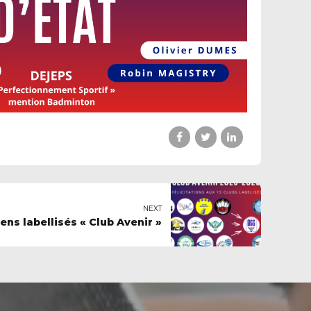
NEXT
iens labellisés « Club Avenir »