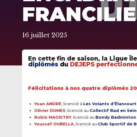
FRANCILI
16 juillet 2025
En cette fin de saison, la Ligue 
diplômés
du
DEJEPS perfectionne
Félicitations à nos quatre diplômés 20
Yoan ANDRE
, licencié à
Les Volants d’Élancour
Olivier DUMES
, licencié au
Collectif Bad en Sein
Robin MAGISTRY
, licencié au
Bondy Badminton 
Youssef OUBELLA
, licencié au
Club Sportif de 