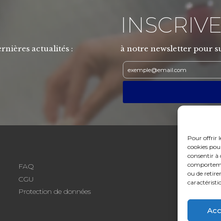
INSCRIVE
rnières actualités :
à notre newsletter pour su
Pour offrir 
cookies pour
consentir à 
comportement
FAQ
ou de retire
CGU
caractéristi
Protection de données
Acc