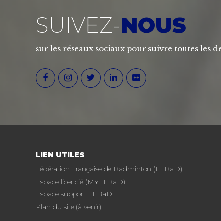
SUIVEZ-
NOUS
sur les réseaux sociaux pour suivre toutes les de
LIEN UTILES
Fédération Française de Badminton (FFBaD)
Espace licencié (MYFFBaD)
Espace support FFBaD
Plan du site (à venir)