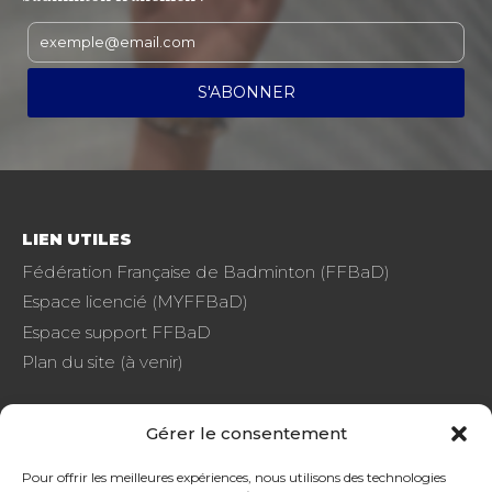
LIEN UTILES
Fédération Française de Badminton (FFBaD)
Espace licencié (MYFFBaD)
Espace support FFBaD
Plan du site (à venir)
Gérer le consentement
FAQ
Pour offrir les meilleures expériences, nous utilisons des technologies