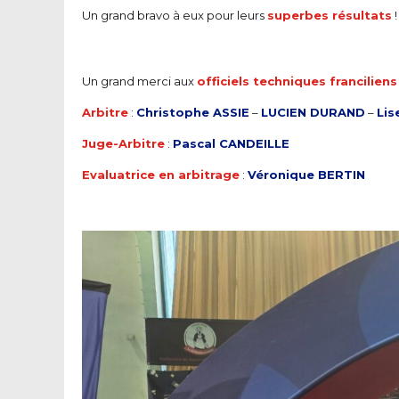
Un grand bravo à eux pour leurs
superbes résultats
!
Un grand merci aux
officiels techniques franciliens
Arbitre
:
Christophe ASSIE
–
LUCIEN DURAND
–
Lis
Juge-Arbitre
:
Pascal CANDEILLE
Evaluatrice en arbitrage
:
Véronique BERTIN