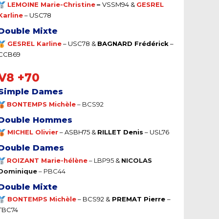
LEMOINE Marie-Christine
–
VSSM94 &
GESREL
Karline
– USC78
Double Mixte
GESREL Karline
–
USC78 &
BAGNARD Frédérick
–
CCB69
V8 +70
Simple Dames
BONTEMPS Michèle
–
BCS92
Double Hommes
MICHEL Olivier
–
ASBH75 &
RILLET Denis
– USL76
Double Dames
ROIZANT Marie-hélène
–
LBP95
&
NICOLAS
Dominique
– PBC44
Double Mixte
BONTEMPS Michèle
–
BCS92 &
PREMAT Pierre
–
TBC74