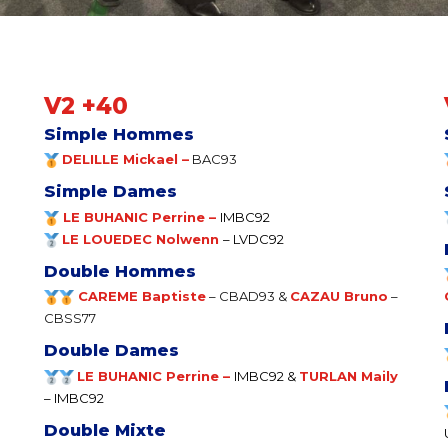
V2 +40
Simple Hommes
DELILLE Mickael –
BAC93
Simple Dames
LE BUHANIC Perrine –
IMBC92
LE LOUEDEC Nolwenn
–
LVDC92
Double Hommes
CAREME Baptiste
– CBAD93 &
CAZAU Bruno
–
CBSS77
Double Dames
LE BUHANIC Perrine –
IMBC92
&
TURLAN Maily
– IMBC92
Double Mixte