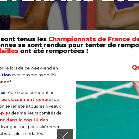
e sont tenus les
Championnats de France de
liennes se sont rendus pour tenter de remp
ailles
ont été remportées !
Q
brillé lors de ce week-end en
ition
avec pas moins de
79
onze
!
nce
réalise une compétition
e au classement général
de
se reflète à tous les niveaux :
op 10
des meilleurs comités de
nt dans le top 10 des
distingue tout particulièrement
bs les plus médaillés.