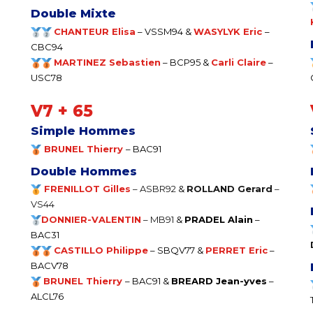
Double Mixte
CHANTEUR Elisa
–
VSSM94
&
WASYLYK Eric
–
CBC94
MARTINEZ Sebastien
– BCP95 &
Carli Claire
–
USC78
V7 + 65
Simple Hommes
BRUNEL Thierry
– BAC
91
Double Hommes
FRENILLOT Gilles
–
ASBR92
&
ROLLAND Gerard
–
VS44
DONNIER-VALENTIN
– MB91
&
PRADEL Alain
–
BAC31
CASTILLO Philippe
– SBQV77 &
PERRET Eric
–
BACV78
BRUNEL Thierry
– BAC91 &
BREARD Jean-yves
–
ALCL76