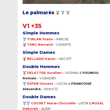
Le palmarès
V1 +35
Simple Hommes
TURLAN Yoann
– IMBC92
T
ANG
Bernard
– CSM2075
Simple Dames
BELLIARD
Karen
– SBCS77
Double Hommes
DELATTRE Aurélien –
VSSM94
&
YOUINOU
Romain
– VCBAD85
ESPEN Vincent
–
USC94 &
FRANCOISE
Alexandre
– ISMUC13
Double Dames
COCHET Marie-Christelle
– LVE78 &
NOSAL
Deborah
– ALB91