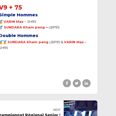
V9 + 75
Simple Hommes
VARIN Max
–
SH95
SUNDARA Kham peng
–
LBP95
Double Hommes
SUNDARA Kham peng
LBP95 &
VARIN Max
–
SH95
NEXT
Championnat Régional Senior !