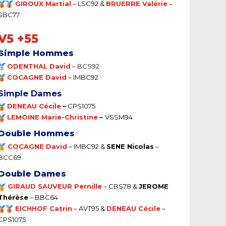
GIROUX Martial
– LSC92 &
BRUERRE Valérie
–
SBC77
V5 +55
Simple Hommes
ODENTHAL David
–
BCS92
COCAGNE David
– IMBC92
Simple Dames
DENEAU Cécile
–
CPS1075
LEMOINE Marie-Christine
–
VSSM94
Double Hommes
COCAGNE David
– IMBC92
&
SENE Nicolas
–
BCC69
Double Dames
GIRAUD SAUVEUR Pernille
–
CBS78 &
JEROME
Thérèse
– BBC64
EICHHOF Catrin
–
AVT95 &
DENEAU Cécile
–
CPS1075