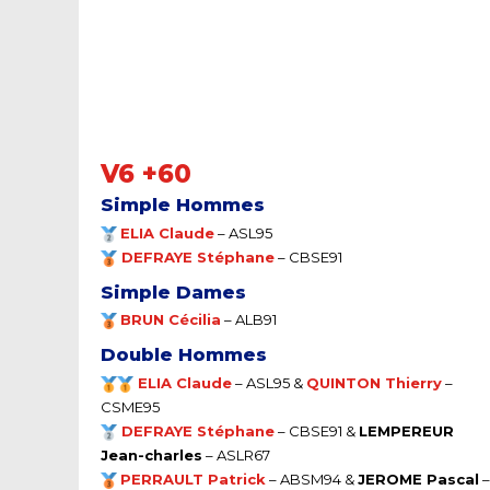
V6 +60
Simple Hommes
ELIA Claude
–
ASL95
DEFRAYE Stéphane
–
CBSE91
Simple Dames
BRUN Cécilia
– ALB91
Double Hommes
ELIA Claude
– ASL95 &
QUINTON Thierry
–
CSME95
DEFRAYE Stéphane
– CBSE91 &
LEMPEREUR
Jean-charles
– ASLR67
PERRAULT Patrick
– ABSM94 &
JEROME Pascal
–