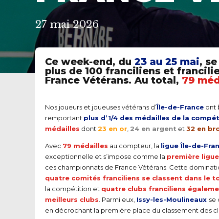
27 mai 2026
Ce week-end, du
23 au 25 mai
, s
plus de 100 franciliens et franci
France Vétérans. Au total,
79 méd
Nos joueurs et joueuses vétérans d’
Île-de-France
ont 
remportant
plus d’1/4 des médailles de la compét
médailles
dont
23 en or
,
24 en argent
et
32 en br
Avec
79 médailles
au compteur, la
ligue Île-de-Fra
exceptionnelle et s’impose comme la
première ligu
ces championnats de France Vétérans. Cette domination 
quatre comités franciliens se classent dans le t
la compétition et
quatre clubs franciliens égaleme
meilleurs clubs
. Parmi eux,
Issy-les-Moulineaux
se 
en décrochant la première place du classement des clu