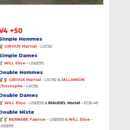
V4 +50
Simple Hommes
GIROUX Martial
–
LSC92
Simple Dames
WILL Elise
–
USEE95
Double Hommes
GIROUX Martial
–
LSC92
&
JALLAMION
Christophe
– LSC92
Double Dames
WILL Elise
–
USEE95 &
RIAUDEL Muriel
– ECB-49
Double Mixte
BERNABE Fabrice
– USEE
95 &
WILL Elise
–
USEE95