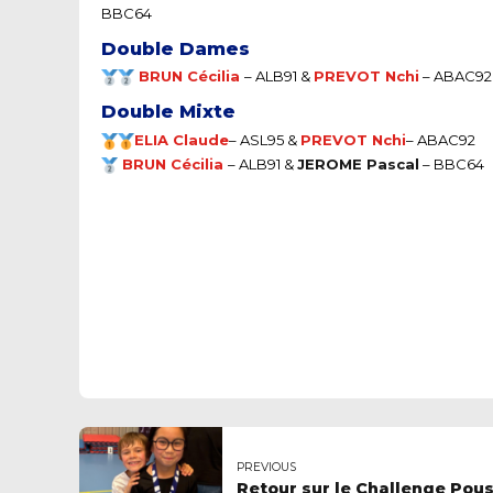
BBC64
Double Dames
BRUN Cécilia
– ALB91
&
PREVOT Nchi
– ABAC92
Double Mixte
ELIA Claude
–
ASL95 &
PREVOT Nchi
– ABAC92
BRUN Cécilia
– ALB91
&
JEROME Pascal
– BBC64
PREVIOUS
Retour sur le Challenge Pou