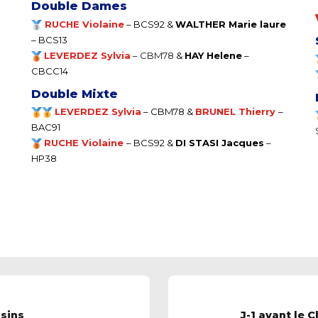
Double Dames
RUCHE Violaine
–
BCS92 &
WALTHER Marie laure
– BCS13
LEVERDEZ Sylvia
–
CBM78
&
HAY Helene
–
CBCC14
Double Mixte
LEVERDEZ Sylvia
–
CBM78 &
BRUNEL Thierry
–
BAC91
RUCHE Violaine
–
BCS92 &
DI STASI Jacques
–
HP38
ssins
J-1 avant le 