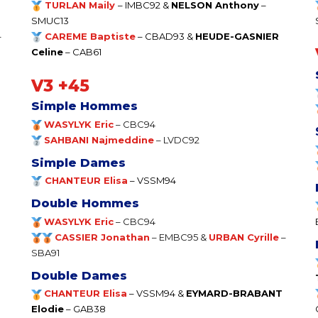
TURLAN Maily
– IMBC92 &
NELSON Anthony
–
SMUC13
–
CAREME Baptiste
– CBAD93 &
HEUDE-GASNIER
Celine
– CAB61
V3 +45
Simple Hommes
WASYLYK Eric
– CBC94
SAHBANI Najmeddine
– LVDC92
Simple Dames
CHANTEUR Elisa
–
VSSM94
Double Hommes
WASYLYK Eric
– CBC94
CASSIER Jonathan
– EMBC
95 &
URBAN Cyrille
–
SBA91
Double Dames
CHANTEUR Elisa
–
VSSM94 &
EYMARD-BRABANT
Elodie
– GAB38