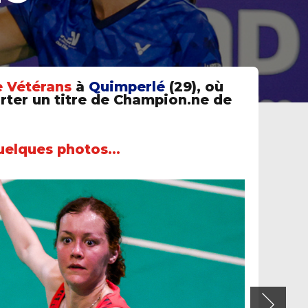
 Vétérans
à
Quimperlé
(29), où
orter un titre de Champion.ne de
uelques photos…