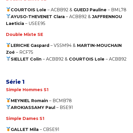
COURTOIS Lole
–
ACBB92 &
GUEDJ Pauline
– BML78
AYUSO-THEVENET Clara
– ACBB92 &
JAFFRENNOU
Laeticia
– USEE95
Double Mixte SE
LERICHE Gaspard
–
VSSM94 &
MARTIN-MOUCHAIN
Zoé
– RCF75
SIELLET Colin
–
ACBB92 &
COURTOIS Lole
– ACBB92
Série 1
Simple Hommes S1
MEYNIEL Romain
–
BCMB78
AROKIASSAMY Paul
–
BSE91
Simple Dames S1
GALLET Mila
– CBSE91