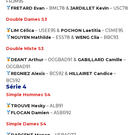
FRJM95
FRETARD Evan
–
BML78
&
JARDILLET Kevin
–
USC78
Double Dames S3
LIM Célica
–
USEE95 &
POCHON Laetitia
– CSME95
NGUYEN Mathilde
–
ESS78 &
WENG Clia
– BBC93
Double Mixte S3
DEANT Arthur
–
OCGBAD91
&
GABILLARD Camille
–
OCGBAD91
REGNIEZ Alexis
–
BCS92 &
HILLAIRET Candice
–
BCS92
Série 4
Simple Hommes S4
TROUVE Hesky
–
ALB91
FLOCAN Damien
–
ASBR92
Simple Dames S4
DARGENT Manon
–
VEBAD77