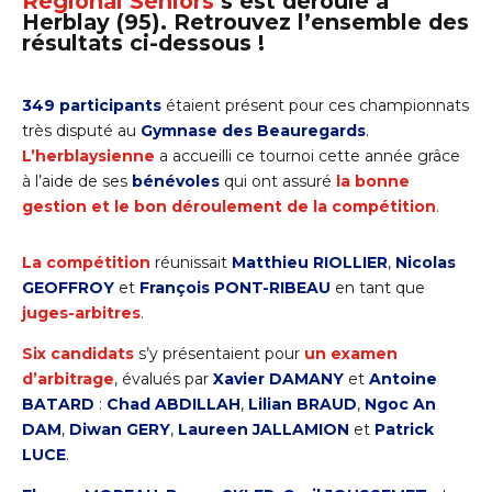
Régional Seniors
s’est déroulé à
Herblay (95).
Retrouvez l’ensemble des
résultats ci-dessous !
349
participants
étaient présent pour ces championnats
très disputé au
Gymnase des Beauregards
.
L’herblaysienne
a accueilli ce tournoi cette année grâce
à l’aide de ses
bénévoles
qui ont assuré
la bonne
gestion et le bon déroulement de la compétition
.
La compétition
réunissait
Matthieu RIOLLIER
,
Nicolas
GEOFFROY
et
François PONT-RIBEAU
en tant que
juges-arbitres
.
Six candidats
s’y présentaient pour
un examen
d’arbitrage
, évalués par
Xavier DAMANY
et
Antoine
BATARD
:
Chad ABDILLAH
,
Lilian BRAUD
,
Ngoc An
DAM
,
Diwan GERY
,
Laureen JALLAMION
et
Patrick
LUCE
.