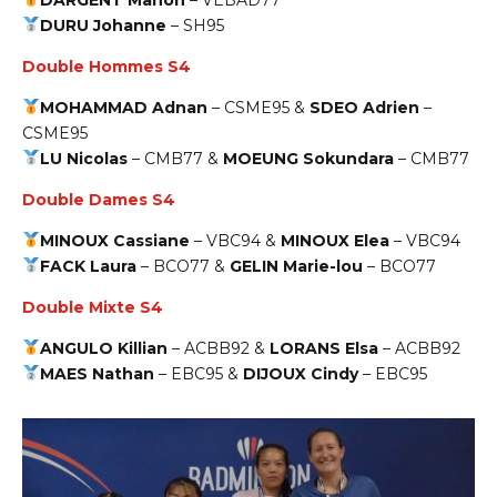
DURU Johanne
–
SH95
Double Hommes S4
MOHAMMAD Adnan
–
CSME95
&
SDEO Adrien
–
CSME95
LU Nicolas
–
CMB77
&
MOEUNG Sokundara
–
CMB77
Double Dames S4
MINOUX Cassiane
–
VBC94
&
MINOUX Elea
–
VBC94
FACK Laura
–
BCO77
&
GELIN Marie-lou
–
BCO77
Double Mixte S4
ANGULO Killian
–
ACBB92
&
LORANS Elsa
–
ACBB92
MAES Nathan
–
EBC95
&
DIJOUX Cindy
–
EBC95