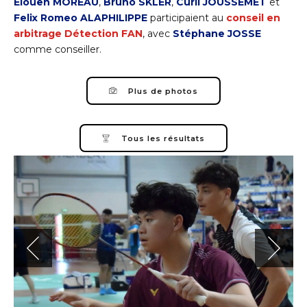
Elouen MOREAU
,
Bruno SKLER
,
Curil JOUSSEMET
et
Felix Romeo ALAPHILIPPE
participaient au
conseil en
arbitrage Détection FAN
, avec
Stéphane JOSSE
comme conseiller.
Plus de photos
Tous les résultats