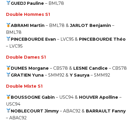
GUEDJ Pauline
–
BML78
Double Hommes S1
ABRAMI Martin
–
BML78 &
JARLOT Benjamin
–
BML78
PINCEBOURDE Evan
–
LVC95 &
PINCEBOURDE Théo
– LVC95
Double Dames S1
DUMES Morgane
–
CBS78
&
LESNE Candice
–
CBS78
GRATIEN Yuna
–
SMM92
&
Y Saurya
–
SMM92
Double Mixte S1
BOUSSOGNE Gabin
–
USC94
&
HOUVER Apolline
–
USC94
NOBLECOURT Jimmy
–
ABAC92
&
BARRAULT Fanny
–
ABAC92