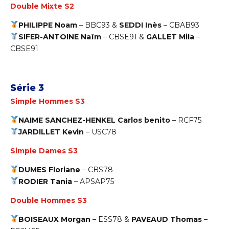
Double Mixte S2
PHILIPPE Noam
–
BBC93 &
SEDDI Inès
– CBAB93
SIFER-ANTOINE Naïm
–
CBSE91
&
GALLET Mila
–
CBSE91
Série 3
Simple Hommes S3
NAIME SANCHEZ-HENKEL Carlos benito
–
RCF75
JARDILLET Kevin
–
USC78
Simple Dames S3
DUMES Floriane
–
CBS78
RODIER Tania
–
APSAP75
Double Hommes S3
BOISEAUX Morgan
–
ESS78 &
PAVEAUD Thomas
–