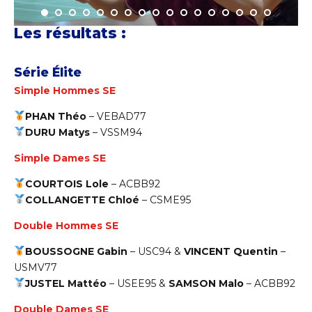
Les résultats :
Série Élite
Simple Hommes SE
PHAN Théo
– VEBAD77
DURU Matys
–
VSSM94
Simple Dames SE
COURTOIS Lole
–
ACBB92
COLLANGETTE Chloé
–
CSME95
Double Hommes SE
BOUSSOGNE Gabin
–
USC94 &
VINCENT Quentin
–
USMV77
JUSTEL Mattéo
–
USEE95 &
SAMSON Malo
– ACBB92
Double Dames SE