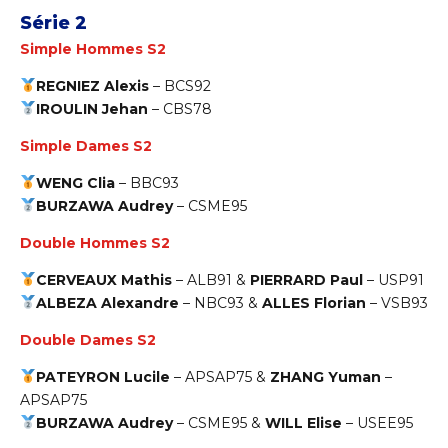
Série 2
Simple Hommes S2
REGNIEZ Alexis
–
BCS92
IROULIN Jehan
–
CBS78
Simple Dames S2
WENG Clia
–
BBC93
BURZAWA Audrey
–
CSME95
Double Hommes S2
CERVEAUX Mathis
–
ALB91
&
PIERRARD Paul
–
USP91
ALBEZA Alexandre
–
NBC93
&
ALLES Florian
–
VSB93
Double Dames S2
PATEYRON Lucile
–
APSAP75
&
ZHANG Yuman
–
APSAP75
BURZAWA Audrey
–
CSME95
&
WILL Elise
–
USEE95