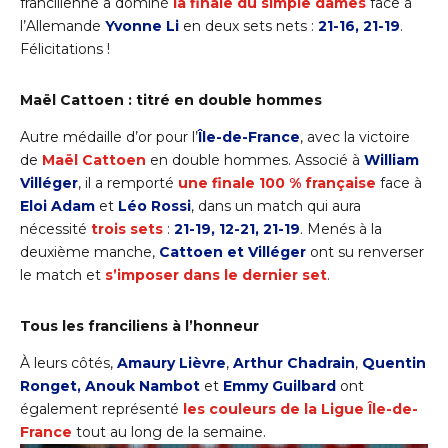
francilienne a dominé
l
a finale du simple dames
face à
l’Allemande
Yvonne Li
en deux sets nets :
21-16, 21-19
.
Félicitations !
Maël Cattoen : titré en double hommes
Autre médaille d’or pour l’
Île-de-France
, avec la victoire
de
Maël Cattoen
en double hommes. Associé à
William
Villéger
, il a remporté
une finale 100 % française
face à
Eloi Adam
et
Léo Rossi
, dans un match qui aura
nécessité
trois sets
:
21-19, 12-21, 21-19
. Menés à la
deuxième manche,
Cattoen et Villéger
ont su renverser
le match et
s’imposer dans le dernier set
.
Tous les franciliens à l’honneur
À leurs côtés,
Amaury Lièvre
,
Arthur Chadrain
,
Quentin
Ronget, Anouk Nambot
et
Emmy Guilbard
ont
également représenté
les couleurs de la Ligue Île-de-
France
tout au long de la semaine.