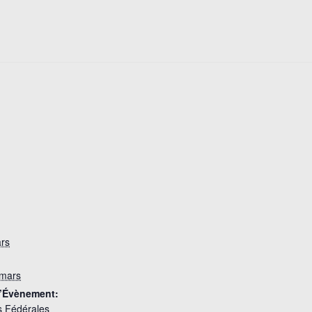
rs
 mars
d’Évènement:
s Fédérales