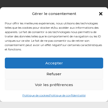
Gérer le consentement
FAQ
Pour offrir les meilleures expériences, nous utilisons des technologies
telles que les cookies pour stocker et/ou accéder aux informations des
CGU
appareils. Le fait de consentir à ces technologies nous permettra de
Protection de données
traiter des données telles que le comportement de navigation ou les ID
uniques sur ce site. Le fait de ne pas consentir ou de retirer son
consentement peut avoir un effet négatif sur certaines caractéristiques
et fonctions.
Accepter
SOURDS ET MALENTENDANTS, CONTACTEZ-NOUS !
Refuser
Voir les préférences
Politique de cookies
Politique de confidentialité
©2021 LIFB – Tous droits réservés –
Connexion