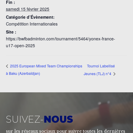
Fin :
samedi 15 février 2025
Catégorie d’Évènement:
Compétition Internationales
Site :
https://bwfbadminton.com/tournament/5464/yonex-france-
u17-open-2025
Tournoi Labellisé
2025 European Mixed Team Championships
à Baku (Azerbaïdjan)
Jeunes (TLJ) n°4
SUIVEZ-
NOUS
sur les réseaux sociaux pour suivre toutes les dernières