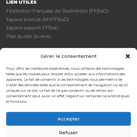
LIEN UTILES
Fédération Française de Badminton (FFBaD)
Espace licencié (MYFFBaD)
Espace support FFBaD
Plan du site (à venir)
Gérer le consentement
FAQ
Pour offrir les meilleures expériences, nous utilisons des technologies
telles que les cookies pour stocker et/ou accéder aux informations des
CGU
appareils. Le fait de consentir à ces technologies nous permettra de
Protection de données
traiter des données telles que le comportement de navigation ou les ID
uniques sur ce site. Le fait de ne pas consentir ou de retirer son
consentement peut avoir un effet négatif sur certaines caractéristiques
et fonctions.
Accepter
SOURDS ET MALENTENDANTS, CONTACTEZ-NOUS !
Refuser