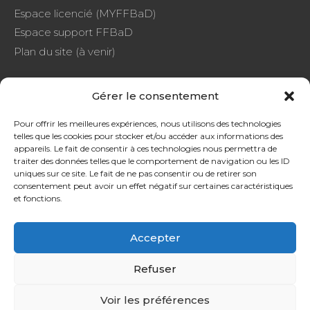
Espace licencié (MYFFBaD)
Espace support FFBaD
Plan du site (à venir)
Gérer le consentement
FAQ
Pour offrir les meilleures expériences, nous utilisons des technologies
telles que les cookies pour stocker et/ou accéder aux informations des
CGU
appareils. Le fait de consentir à ces technologies nous permettra de
Protection de données
traiter des données telles que le comportement de navigation ou les ID
uniques sur ce site. Le fait de ne pas consentir ou de retirer son
consentement peut avoir un effet négatif sur certaines caractéristiques
et fonctions.
Accepter
SOURDS ET MALENTENDANTS, CONTACTEZ-NOUS !
Refuser
Voir les préférences