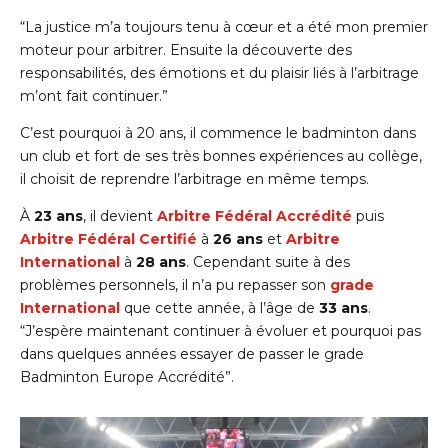
“La justice m’a toujours tenu à cœur et a été mon premier
moteur pour arbitrer. Ensuite la découverte des
responsabilités, des émotions et du plaisir liés à l’arbitrage
m’ont fait continuer.”
C’est pourquoi à 20 ans, il commence le badminton dans
un club et fort de ses très bonnes expériences au collège,
il choisit de reprendre l’arbitrage en même temps.
À
23 ans
, il devient
A
rbitre Fédéral Accrédité
puis
A
rbitre Fédéral
C
ertifié
à
26 ans
et
A
rbitre
I
nternational
à
28 ans
. Cependant suite à des
problèmes personnels, il n’a pu repasser son
grade
International
que cette année, à l’âge de
33 ans
.
“J’espère maintenant continuer à évoluer et pourquoi pas
dans quelques années essayer de passer le grade
Badminton Europe Accrédité”.