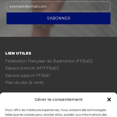
LIEN UTILES
Fédération Française de Badminton (FFBaD)
Espace licencié (MYFFBaD)
Espace support FFBaD
Plan du site (à venir)
Gérer le consentement
FAQ
Pour offrir les meilleures expériences, nous utilisons des technologies
telles que les cookies pour stocker et/ou accéder aux informations des
CGU