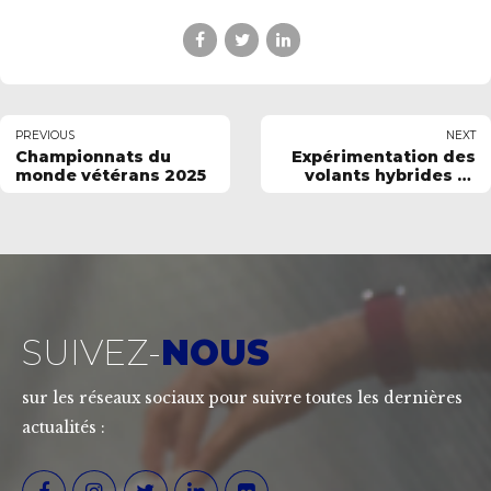
PREVIOUS
NEXT
Championnats du
Expérimentation des
monde vétérans 2025
volants hybrides et
synthétiques
SUIVEZ-
NOUS
sur les réseaux sociaux pour suivre toutes les dernières
actualités :