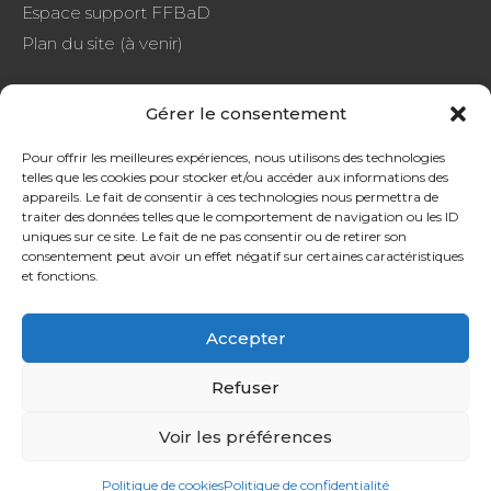
Espace support FFBaD
Plan du site (à venir)
Gérer le consentement
FAQ
Pour offrir les meilleures expériences, nous utilisons des technologies
telles que les cookies pour stocker et/ou accéder aux informations des
CGU
appareils. Le fait de consentir à ces technologies nous permettra de
Protection de données
traiter des données telles que le comportement de navigation ou les ID
uniques sur ce site. Le fait de ne pas consentir ou de retirer son
consentement peut avoir un effet négatif sur certaines caractéristiques
et fonctions.
Accepter
SOURDS ET MALENTENDANTS, CONTACTEZ-NOUS !
Refuser
Voir les préférences
Politique de cookies
Politique de confidentialité
©2021 LIFB – Tous droits réservés –
Connexion