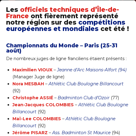
Les
officiels techniques
d’Île-de-
France
ont fièrement représenté
notre région sur des
compétitions
européennes et mondiales
cet été !
Championnats du Monde – Paris (25-31
août)
De nombreux juges de ligne franciliens étaient présents :
Maximilien VIOUX
–
Jeanne d’Arc Maisons-Alfort (94)
(Manager Juge de ligne)
Nora MESBAH
–
Athlétic Club Boulogne Billancourt
(92)
Christophe ASSIÉ
–
Badminton Club d’Ozoir
(77)
Jean-Jacques COLOMBIES
–
Athlétic Club Boulogne
Billancourt
(92)
Maï-Lee COLOMBIES
–
Athlétic Club Boulogne
Billancourt
(92)
Jérôme PISARZ
–
Ass. Badminton St Maurice
(94)