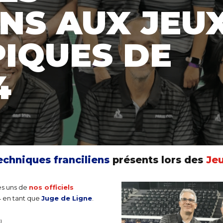
ENS AUX JEU
IQUES DE
4
Techniques franciliens
présents lors des
Je
s uns de
nos officiels
4 en tant que
J
uge de Ligne
.
)