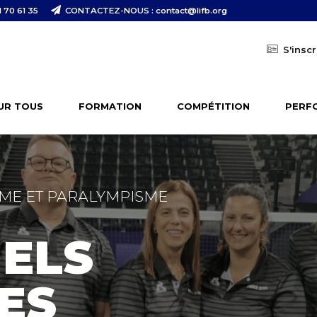
 70 61 35
CONTACTEZ-NOUS : contact@lifb.org
S'inscr
UR TOUS
FORMATION
COMPÉTITION
PERF
ME ET PARALYMPISME
IELS
ES