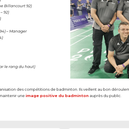
e Billancourt 92)
– 92)
)
 94) – Manager
4)
r le rang du haut)
rganisation des compétitions de badminton. Ils veillent au bon déroul
 maintenir une
image positive du badminton
auprès du public.