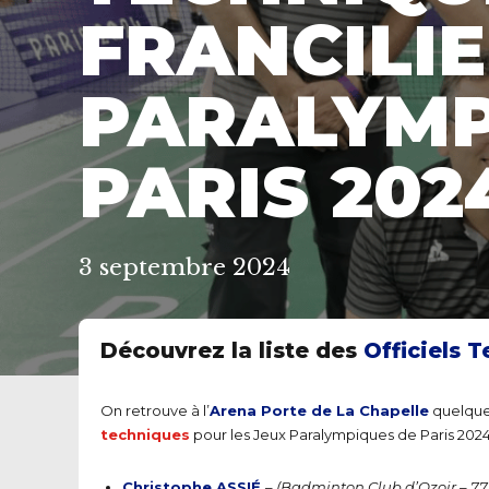
FRANCILI
PARALYMP
PARIS 202
3 septembre 2024
Découvrez la liste des
Officiels 
On retrouve à l’
Arena Porte de La Chapelle
quelque
techniques
pour les Jeux Paralympiques de Paris 202
Christophe ASSIÉ
–
(Badminton Club d’Ozoir – 77