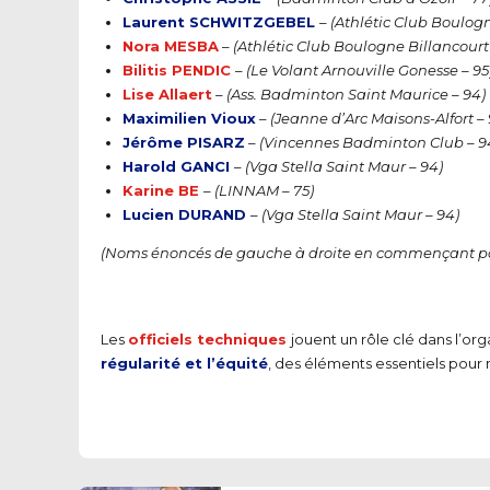
Laurent SCHWITZGEBEL
–
(Athlétic Club Boulogn
Nora MESBA
–
(Athlétic Club Boulogne Billancourt 
Bilitis PENDIC
–
(Le Volant Arnouville Gonesse – 95
Lise Allaert
–
(Ass. Badminton Saint Maurice – 94)
Maximilien Vioux
–
(Jeanne d’Arc Maisons-Alfort –
Jérôme PISARZ
–
(Vincennes Badminton Club – 9
Harold GANCI
–
(Vga Stella Saint Maur – 94)
Karine BE
–
(LINNAM – 75)
Lucien DURAND
–
(Vga Stella Saint Maur – 94)
(Noms énoncés de gauche à droite en commençant pa
Les
officiels techniques
jouent un rôle clé dans l’o
régularité et l’équité
, des éléments essentiels pour