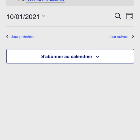
Rech
Na
10/01/2021
Recherch
Jour
de
et
Sélectionnez
vu
une
navi
Jour précédent
Jour suivant
date.
É
de
S’abonner au calendrier
vues
Évè