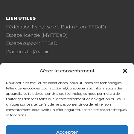
LIEN UTILES
Fédération Française de Badminton (FFBaD)
Espace licencié (MYFFBaD)
Espace support FFBaD
Plan du site (à venir)
Gérer le consentement
FAQ
Pour offrir les meilleures expériences, nous utilisons des technologies
telles que les cookies pour stocker et/ou accéder aux informations des
CGU
appareils. Le fait de consentir à ces technologies nous permettra de
Protection de données
traiter des données telles que le comportement de navigation ou les ID
uniques sur ce site. Le fait de ne pas consentir ou de retirer son
consentement peut avoir un effet négatif sur certaines caractéristiques
et fonctions.
Accepter
SOURDS ET MALENTENDANTS, CONTACTEZ-NOUS !