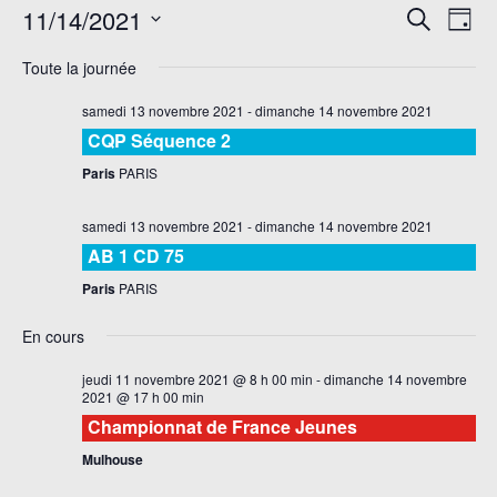
Rech
Na
11/14/2021
Recherch
Jour
de
et
Sélectionnez
Toute la journée
vu
une
navi
date.
É
samedi 13 novembre 2021
-
dimanche 14 novembre 2021
de
CQP Séquence 2
vues
Paris
PARIS
Évè
samedi 13 novembre 2021
-
dimanche 14 novembre 2021
AB 1 CD 75
Paris
PARIS
En cours
jeudi 11 novembre 2021 @ 8 h 00 min
-
dimanche 14 novembre
2021 @ 17 h 00 min
Championnat de France Jeunes
Mulhouse