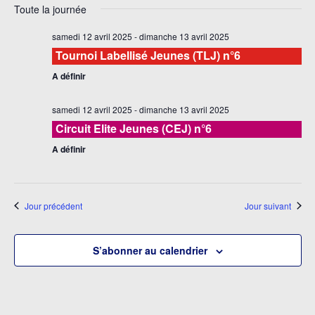
et
Toute la journée
vu
une
navi
date.
É
samedi 12 avril 2025
-
dimanche 13 avril 2025
de
Tournoi Labellisé Jeunes (TLJ) n°6
vues
A définir
Évè
samedi 12 avril 2025
-
dimanche 13 avril 2025
Circuit Elite Jeunes (CEJ) n°6
A définir
Jour précédent
Jour suivant
S’abonner au calendrier