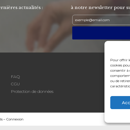
rnières actualités :
à notre newsletter pour su
Pour offrir 
cookies pour
consentir à 
comportement
FAQ
ou de retire
CGU
caractéristi
Protection de données
Acc
és –
Connexion