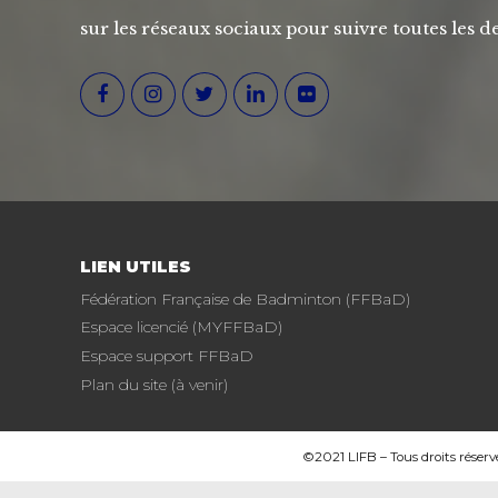
sur les réseaux sociaux pour suivre toutes les de
LIEN UTILES
Fédération Française de Badminton (FFBaD)
Espace licencié (MYFFBaD)
Espace support FFBaD
Plan du site (à venir)
©2021 LIFB – Tous droits réserv