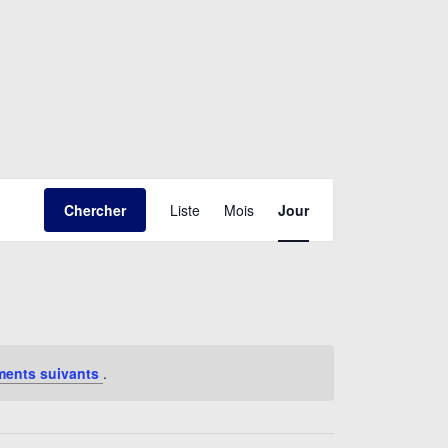
Navigation
Chercher
Liste
Mois
Jour
de
vues
Évènement
ments suivants
.