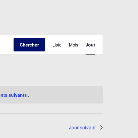
Navigation
Chercher
Liste
Mois
Jour
de
vues
Évènement
nts suivants
.
Jour suivant