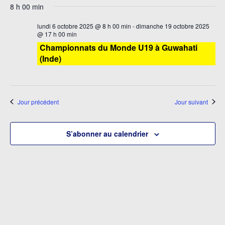
et
8 h 00 min
vu
une
navi
date.
É
lundi 6 octobre 2025 @ 8 h 00 min
-
dimanche 19 octobre 2025
de
@ 17 h 00 min
Championnats du Monde U19 à Guwahati
vues
(Inde)
Évè
Jour précédent
Jour suivant
S’abonner au calendrier