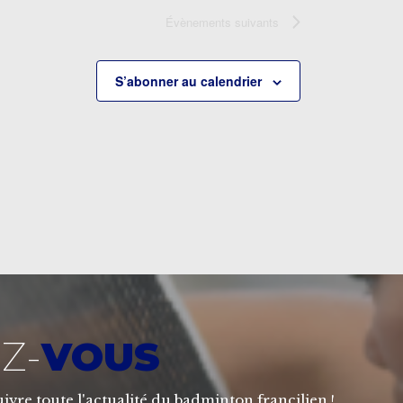
Évènements
suivants
S’abonner au calendrier
Z-
VOUS
ivre toute l'actualité du badminton francilien !