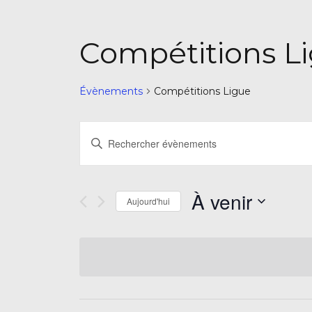
Compétitions L
Évènements
Compétitions Ligue
Recherche
Saisir
et
mot-
navigation
clé.
Rechercher
de
À venir
Aujourd'hui
Évènements
vues
par
Sélectionnez
mot-
Évènements
une
clé.
date.