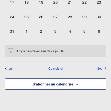
0
0
0
0
0
0
0
17
18
19
20
21
22
23
évènement,
évènement,
évènement,
évènement,
évènement,
évènement,
évèneme
0
0
0
0
0
0
0
24
25
26
27
28
29
30
évènement,
évènement,
évènement,
évènement,
évènement,
évènement,
évèneme
0
0
0
0
0
0
0
31
1
2
3
4
5
6
évènement,
évènement,
évènement,
évènement,
évènement,
évènement,
évènem
Il n’y a pas d’événements ce jour là.
Juil
Ce mois-ci
Sep
S’abonner au calendrier