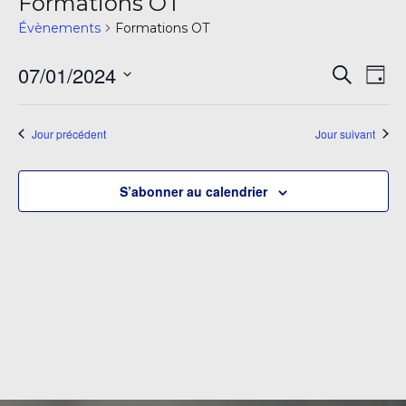
Formations OT
Évènements
Formations OT
Rech
Na
07/01/2024
Recherch
Jour
de
et
Sélectionnez
vu
une
navi
Jour précédent
Jour suivant
date.
É
de
S’abonner au calendrier
vues
Évè