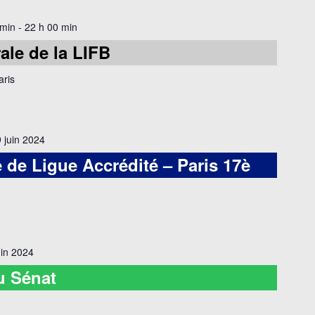
 min
-
22 h 00 min
le de la LIFB
aris
 juin 2024
 de Ligue Accrédité – Paris 17è
uin 2024
u Sénat