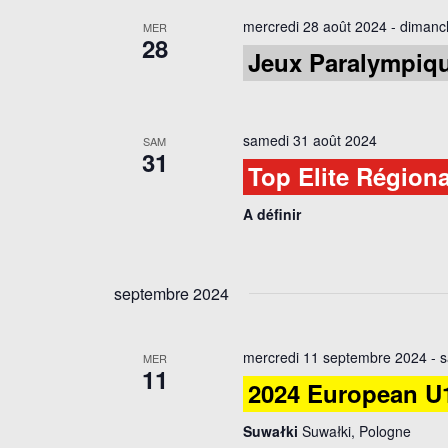
mercredi 28 août 2024
-
dimanc
MER
28
Jeux Paralympiqu
samedi 31 août 2024
SAM
31
Top Elite Régiona
A définir
septembre 2024
mercredi 11 septembre 2024
-
s
MER
11
2024 European U
Suwałki
Suwałki, Pologne