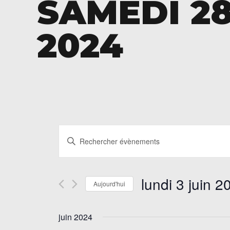
SAMEDI 2
2024
Recherche
Saisir
et
mot-
navigation
clé.
Rechercher
de
lundi 3 juin 2
Aujourd'hui
Évènements
vues
par
Sélectionnez
mot-
Évènements
une
juin 2024
clé.
date.