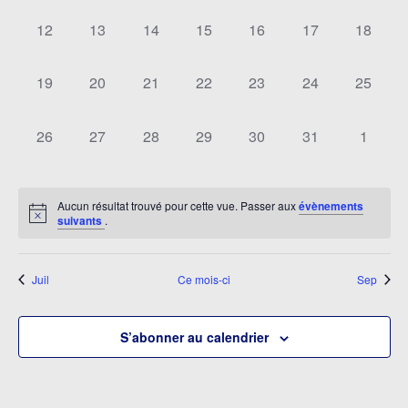
0
0
0
0
0
0
0
12
13
14
15
16
17
18
évènement,
évènement,
évènement,
évènement,
évènement,
évènement,
évèneme
0
0
0
0
0
0
0
19
20
21
22
23
24
25
évènement,
évènement,
évènement,
évènement,
évènement,
évènement,
évèneme
0
0
0
0
0
0
0
26
27
28
29
30
31
1
évènement,
évènement,
évènement,
évènement,
évènement,
évènement,
évènem
Aucun résultat trouvé pour cette vue. Passer aux
évènements
suivants
.
Juil
Ce mois-ci
Sep
S’abonner au calendrier