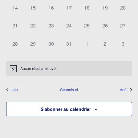
0
0
0
0
0
0
0
14
15
16
17
18
19
20
évènement,
évènement,
évènement,
évènement,
évènement,
évènement,
évèneme
0
0
0
0
0
0
0
21
22
23
24
25
26
27
évènement,
évènement,
évènement,
évènement,
évènement,
évènement,
évèneme
0
0
0
0
0
0
0
28
29
30
31
1
2
3
évènement,
évènement,
évènement,
évènement,
évènement,
évènement,
évènem
Aucun résultat trouvé.
Juin
Ce mois-ci
Août
S’abonner au calendrier