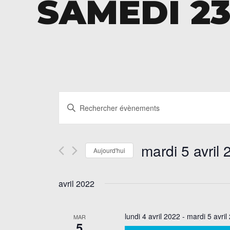
SAMEDI 23
Recherche
Saisir
et
mot-
navigation
clé.
Rechercher
de
mardi 5 avril
Aujourd'hui
Évènements
vues
par
Sélectionnez
mot-
Évènements
une
avril 2022
clé.
date.
lundi 4 avril 2022
-
mardi 5 avril
MAR
5