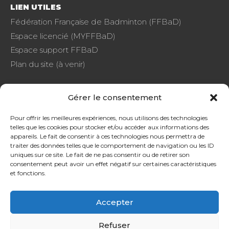
LIEN UTILES
Fédération Française de Badminton (FFBaD)
Espace licencié (MYFFBaD)
Espace support FFBaD
Plan du site (à venir)
Gérer le consentement
FAQ
Pour offrir les meilleures expériences, nous utilisons des technologies
telles que les cookies pour stocker et/ou accéder aux informations des
CGU
appareils. Le fait de consentir à ces technologies nous permettra de
Protection de données
traiter des données telles que le comportement de navigation ou les ID
uniques sur ce site. Le fait de ne pas consentir ou de retirer son
consentement peut avoir un effet négatif sur certaines caractéristiques
et fonctions.
Accepter
SOURDS ET MALENTENDANTS, CONTACTEZ-NOUS !
Refuser