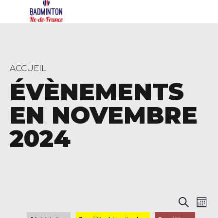
ACCUEIL
ÉVÈNEMENTS
EN NOVEMBRE
2024
Rech
Na
Recherch
Mois
de