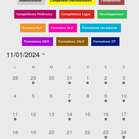
et
Administration
Compétition Internationales
Compétitions
vu
navi
É
Compétitions Fédérales
Compétitions Ligue
Développement
de
Examen ALA
Formation ALA
Formations encadrants
vues
Évè
Formations GEO
Formations JALC
Formations OT
11/01/2024
Sélectionnez
Calendrier
L
M
M
J
V
S
D
une
de
date.
0
1
0
1
1
3
3
28
29
30
31
1
2
3
évènement,
évènement,
évènement,
évènement,
évènement,
évènements,
évènem
Évènements
0
0
0
1
0
1
1
4
5
6
7
8
9
10
évènement,
évènement,
évènement,
évènement,
évènement,
évènement,
évèneme
1
0
0
1
0
1
1
11
12
13
14
15
16
17
évènement,
évènement,
évènement,
évènement,
évènement,
évènement,
évèneme
0
0
0
0
0
4
4
18
19
20
21
22
23
24